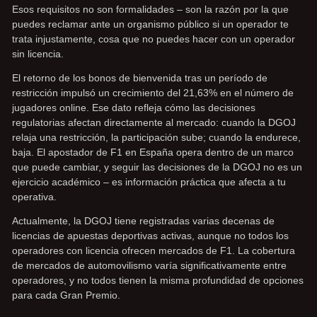
Esos requisitos no son formalidades – son la razón por la que
puedes reclamar ante un organismo público si un operador te
trata injustamente, cosa que no puedes hacer con un operador
sin licencia.
El retorno de los bonos de bienvenida tras un período de
restricción impulsó un crecimiento del 21,63% en el número de
jugadores online. Ese dato refleja cómo las decisiones
regulatorias afectan directamente al mercado: cuando la DGOJ
relaja una restricción, la participación sube; cuando la endurece,
baja. El apostador de F1 en España opera dentro de un marco
que puede cambiar, y seguir las decisiones de la DGOJ no es un
ejercicio académico – es información práctica que afecta a tu
operativa.
Actualmente, la DGOJ tiene registradas varias decenas de
licencias de apuestas deportivas activas, aunque no todos los
operadores con licencia ofrecen mercados de F1. La cobertura
de mercados de automovilismo varía significativamente entre
operadores, y no todos tienen la misma profundidad de opciones
para cada Gran Premio.