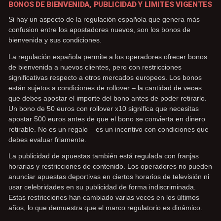
BONOS DE BIENVENIDA, PUBLICIDAD Y LÍMITES VIGENTES
Si hay un aspecto de la regulación española que genera más
confusion entre los apostadores nuevos, son los bonos de
bienvenida y sus condiciones.
La regulación española permite a los operadores ofrecer bonos
de bienvenida a nuevos clientes, pero con restricciones
significativas respecto a otros mercados europeos. Los bonos
están sujetos a condiciones de rollover – la cantidad de veces
que debes apostar el importe del bono antes de poder retirarlo.
Un bono de 50 euros con rollover x10 significa que necesitas
apostar 500 euros antes de que el bono se convierta en dinero
retirable. No es un regalo – es un incentivo con condiciones que
debes evaluar friamente.
La publicidad de apuestas también está regulada con franjas
horarias y restricciones de contenido. Los operadores no pueden
anunciar apuestas deportivas en ciertos horarios de televisión ni
usar celebridades en su publicidad de forma indiscriminada.
Estas restricciones han cambiado varias veces en los últimos
años, lo que demuestra que el marco regulatorio es dinámico.