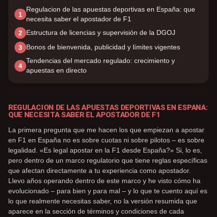
Regulacion de las apuestas deportivas en España: que
necesita saber el apostador de F1
Estructura de licencias y supervisión de la DGOJ
Bonos de bienvenida, publicidad y límites vigentes
Tendencias del mercado regulado: crecimiento y
apuestas en directo
REGULACION DE LAS APUESTAS DEPORTIVAS EN ESPAÑA:
QUE NECESITA SABER EL APOSTADOR DE F1
La primera pregunta que me hacen los que empiezan a apostar
en F1 en España no es sobre cuotas ni sobre pilotos – es sobre
legalidad. «Es legal apostar en la F1 desde España?» Si, lo es,
pero dentro de un marco regulatorio que tiene reglas específicas
que afectan directamente a tu experiencia como apostador.
Llevo años operando dentro de este marco y he visto cómo ha
evolucionado – para bien y para mal – y lo que te cuento aquí es
lo que realmente necesitas saber, no la versión resumida que
aparece en la sección de términos y condiciones de cada