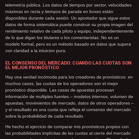
telemetría pública. Los datos de tiempos por sector, velocidades
máximas en recta y tiempos de parada en boxes están
disponibles durante cada sesión. Un apostador que sigue estos
datos de forma sistemática puede construir su propia imagen del
rendimiento relativo de cada piloto y equipo, independientemente
de lo que digan los titulares o los comentaristas. No es un
modelo formal, pero es un método basado en datos que supera
con claridad a la intuicion pura.
EL CONSENSO DEL MERCADO: CUANDO LAS CUOTAS SON
EL MEJOR PRONÓSTICO
Hay una verdad incómoda para los creadores de pronósticos: en
muchos casos, las cuotas de los operadores son el mejor
pronóstico disponible. Las casas de apuestas procesan
información de multiples fuentes – modelos internos, volumen de
apuestas, movimientos de mercado, datos de otros operadores –
y el resultado es una cuota que refleja el consenso del mercado
sobre la probabilidad de cada resultado.
He hecho el ejercicio de comparar mis pronósticos propios con
las probabilidades implícitas de las cuotas al cierre del mercado