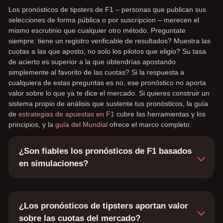
Los pronósticos de tipsters de F1 – personas que publican sus
selecciones de forma pública o por suscripcion – merecen el
mismo escrutinio que cualquier otro método. Preguntate
siempre: tiene un registro verificable de resultados? Muestra las
cuotas a las que aposto, no solo los pilotos que eligio? Su tasa
de acierto es superior a la que obtendrías apostando
simplemente al favorito de las cuotas? Si la respuesta a
cualquiera de estas preguntas es no, ese pronóstico no aporta
valor sobre lo que ya te dice el mercado. Si quieres construir un
sistema propio de análisis que sustente tus pronósticos, la guía
de
estrategias de apuestas en F1
cubre las herramientas y los
principios, y la
guía del Mundial
ofrece el marco completo.
¿Son fiables los pronósticos de F1 basados
en simulaciones?
¿Los pronósticos de tipsters aportan valor
sobre las cuotas del mercado?