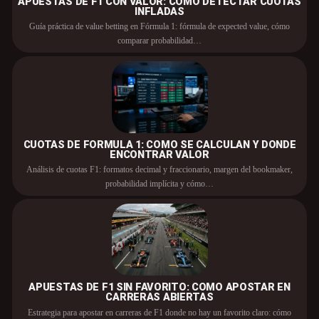
APUESTAS DE F1 CON VALOR: CÓMO DETECTAR CUOTAS
INFLADAS
Guía práctica de value betting en Fórmula 1: fórmula de expected value, cómo
comparar probabilidad…
CUOTAS DE FÓRMULA 1: CÓMO SE CALCULAN Y DÓNDE
ENCONTRAR VALOR
Análisis de cuotas F1: formatos decimal y fraccionario, margen del bookmaker,
probabilidad implícita y cómo…
APUESTAS DE F1 SIN FAVORITO: CÓMO APOSTAR EN
CARRERAS ABIERTAS
Estrategia para apostar en carreras de F1 donde no hay un favorito claro: cómo