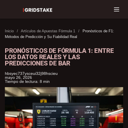
Inicio
/
Artículos de Apuestas Fórmula 1
/
Pronósticos de F1:
Métodos de Predicción y Su Fiabilidad Real
Estrategias de Apuestas
Apuestas en Vivo en
Mercados de Apuestas
Cuotas de Fórmula 1:
en Fórmula 1 Basadas
Casas de Apuestas de
Artículos de Apuestas
Fórmula 1: Mercados,
News
en F1: Todos los Tipos
Cómo Se Calculan y
PRONÓSTICOS DE FÓRMULA 1: ENTRE
en Datos Reales
F1 en España:
Datos y Tiempos de
Fórmula 1
de Apuesta Explicados
Dónde Encontrar Valor
LOS DATOS REALES Y LAS
Operadores con
Reacción
Licencia DGOJ
PREDICCIONES DE BAR
hbsyec737ysceui32j98hscieu
mayo 26, 2026
Tiempo de lectura: 8 min