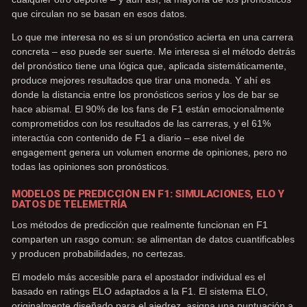
que circulan no se basan en esos datos.
Lo que me interesa no es si un pronóstico acierta en una carrera
concreta – eso puede ser suerte. Me interesa si el método detrás
del pronóstico tiene una lógica que, aplicada sistemáticamente,
produce mejores resultados que tirar una moneda. Y ahí es
donde la distancia entre los pronósticos serios y los de bar se
hace abismal. El 90% de los fans de F1 están emocionalmente
comprometidos con los resultados de las carreras, y el 61%
interactúa con contenido de F1 a diario – ese nivel de
engagement genera un volumen enorme de opiniones, pero no
todas las opiniones son pronósticos.
MODELOS DE PREDICCIÓN EN F1: SIMULACIONES, ELO Y
DATOS DE TELEMETRÍA
Los métodos de predicción que realmente funcionan en F1
comparten un rasgo comun: se alimentan de datos cuantificables
y producen probabilidades, no certezas.
El modelo más accesible para el apostador individual es el
basado en ratings ELO adaptados a la F1. El sistema ELO,
originalmente diseñado para el ajedrez, asigna una puntuación a