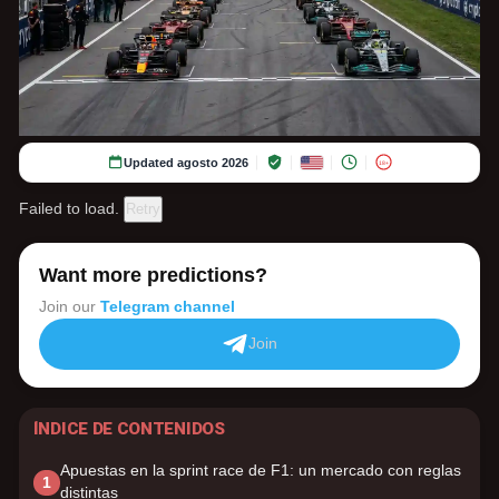
Updated agosto 2026
18+
Failed to load.
Retry
Want more predictions?
Join our
Telegram channel
Join
ÍNDICE DE CONTENIDOS
Apuestas en la sprint race de F1: un mercado con reglas
distintas