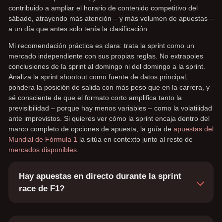
contribuido a ampliar el horario de contenido competitivo del
sábado, atrayendo más atención – y más volumen de apuestas –
a un día que antes solo tenía la clasificación.
Mi recomendación práctica es clara: trata la sprint como un
mercado independiente con sus propias reglas. No extrapoles
conclusiones de la sprint al domingo ni del domingo a la sprint.
Analiza la sprint shootout como fuente de datos principal,
pondera la posición de salida con más peso que en la carrera, y
sé consciente de que el formato corto amplifica tanto la
previsibilidad – porque hay menos variables – como la volatilidad
ante imprevistos. Si quieres ver cómo la sprint encaja dentro del
marco completo de opciones de apuesta, la guía de
apuestas del
Mundial de Fórmula 1
la sitúa en contexto junto al resto de
mercados disponibles
.
Hay apuestas en directo durante la sprint
race de F1?