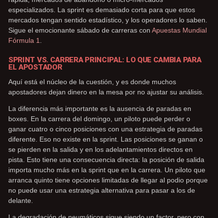
especializados. La sprint es demasiado corta para que estos
mercados tengan sentido estadístico, y los operadores lo saben.
Sigue el emocionante sábado de carreras con
Apuestas Mundial
Fórmula 1
.
SPRINT VS. CARRERA PRINCIPAL: LO QUE CAMBIA PARA
EL APOSTADOR
Aquí está el núcleo de la cuestión, y es donde muchos
apostadores dejan dinero en la mesa por no ajustar su análisis.
La diferencia más importante es la ausencia de paradas en
boxes. En la carrera del domingo, un piloto puede perder o
ganar cuatro o cinco posiciones con una estrategia de paradas
diferente. Eso no existe en la sprint. Las posiciones se ganan o
se pierden en la salida y en los adelantamientos directos en
pista. Esto tiene una consecuencia directa: la posición de salida
importa mucho más en la sprint que en la carrera. Un piloto que
arranca quinto tiene opciones limitadas de llegar al podio porque
no puede usar una estrategia alternativa para pasar a los de
delante.
La degradación de neumáticos sigue siendo un factor, pero con