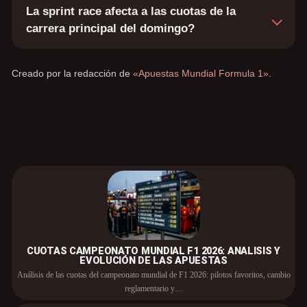
La sprint race afecta a las cuotas de la
carrera principal del domingo?
Creado por la redacción de
«Apuestas Mundial Formula 1»
.
CUOTAS CAMPEONATO MUNDIAL F1 2026: ANÁLISIS Y
EVOLUCIÓN DE LAS APUESTAS
Análisis de las cuotas del campeonato mundial de F1 2026: pilotos favoritos, cambio
reglamentario y…