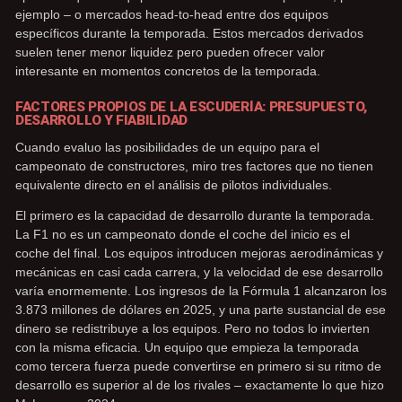
ejemplo – o mercados head-to-head entre dos equipos
específicos durante la temporada. Estos mercados derivados
suelen tener menor liquidez pero pueden ofrecer valor
interesante en momentos concretos de la temporada.
FACTORES PROPIOS DE LA ESCUDERÍA: PRESUPUESTO,
DESARROLLO Y FIABILIDAD
Cuando evaluo las posibilidades de un equipo para el
campeonato de constructores, miro tres factores que no tienen
equivalente directo en el análisis de pilotos individuales.
El primero es la capacidad de desarrollo durante la temporada.
La F1 no es un campeonato donde el coche del inicio es el
coche del final. Los equipos introducen mejoras aerodinámicas y
mecánicas en casi cada carrera, y la velocidad de ese desarrollo
varía enormemente. Los ingresos de la Fórmula 1 alcanzaron los
3.873 millones de dólares en 2025, y una parte sustancial de ese
dinero se redistribuye a los equipos. Pero no todos lo invierten
con la misma eficacia. Un equipo que empieza la temporada
como tercera fuerza puede convertirse en primero si su ritmo de
desarrollo es superior al de los rivales – exactamente lo que hizo