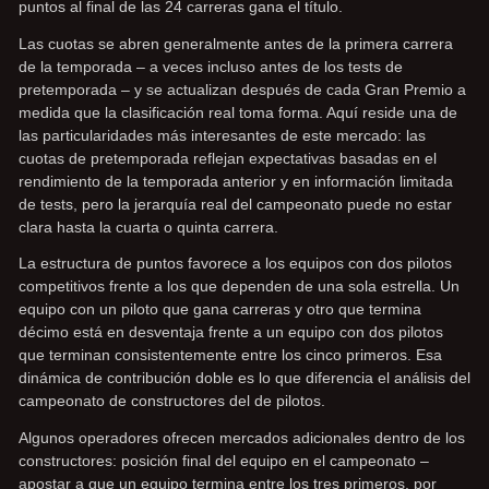
puntos al final de las 24 carreras gana el título.
Las cuotas se abren generalmente antes de la primera carrera
de la temporada – a veces incluso antes de los tests de
pretemporada – y se actualizan después de cada Gran Premio a
medida que la clasificación real toma forma. Aquí reside una de
las particularidades más interesantes de este mercado: las
cuotas de pretemporada reflejan expectativas basadas en el
rendimiento de la temporada anterior y en información limitada
de tests, pero la jerarquía real del campeonato puede no estar
clara hasta la cuarta o quinta carrera.
La estructura de puntos favorece a los equipos con dos pilotos
competitivos frente a los que dependen de una sola estrella. Un
equipo con un piloto que gana carreras y otro que termina
décimo está en desventaja frente a un equipo con dos pilotos
que terminan consistentemente entre los cinco primeros. Esa
dinámica de contribución doble es lo que diferencia el análisis del
campeonato de constructores del de pilotos.
Algunos operadores ofrecen mercados adicionales dentro de los
constructores: posición final del equipo en el campeonato –
apostar a que un equipo termina entre los tres primeros, por