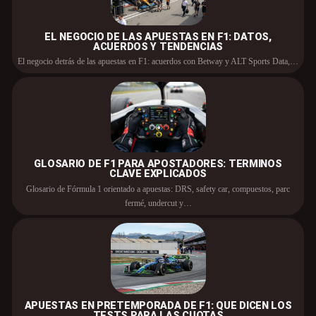
EL NEGOCIO DE LAS APUESTAS EN F1: DATOS,
ACUERDOS Y TENDENCIAS
El negocio detrás de las apuestas en F1: acuerdos con Betway y ALT Sports Data,…
GLOSARIO DE F1 PARA APOSTADORES: TÉRMINOS
CLAVE EXPLICADOS
Glosario de Fórmula 1 orientado a apuestas: DRS, safety car, compuestos, parc
fermé, undercut y…
APUESTAS EN PRETEMPORADA DE F1: QUÉ DICEN LOS
TESTS PARA LAS CUOTAS