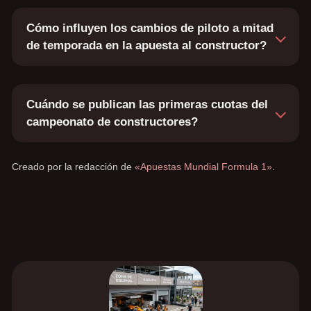
Cómo influyen los cambios de piloto a mitad
de temporada en la apuesta al constructor?
Cuándo se publican las primeras cuotas del
campeonato de constructores?
Creado por la redacción de
«Apuestas Mundial Formula 1»
.